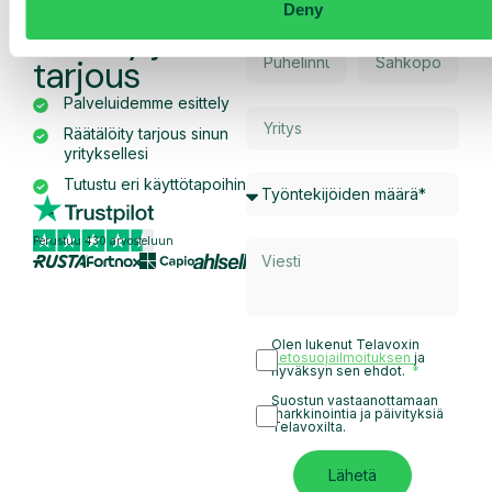
räätälöity
Deny
esittely ja
tarjous
Palveluidemme esittely
Räätälöity tarjous sinun
yrityksellesi
Tutustu eri käyttötapoihin
Perustuu 430 arvosteluun
Olen lukenut Telavoxin
tietosuojailmoituksen
ja
hyväksyn sen ehdot.
Suostun vastaanottamaan
markkinointia ja päivityksiä
Telavoxilta.
Lähetä