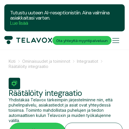
Tutustu uuteen AI-reseptionistiin. Aina valmiina
asiakkaitasi varten.
Lue lisää
Ota yhteyttä myyntipalveluun
Koti
Ominaisuudet ja toiminnot
Integraatiot
Räätälöity integraatio
Räätälöity integraatio
Yhdistäkää Telavox tärkeimpiin järjestelmiinne niin, että
puhelinpalvelu, asiakastiedot ja asiat ovat yhteydessä
toisiinsa. Toiminto mahdollistaa puhelujen ja tiedon
automaattisen kulun Telavoxin ja muiden työkalujenne
välillä.