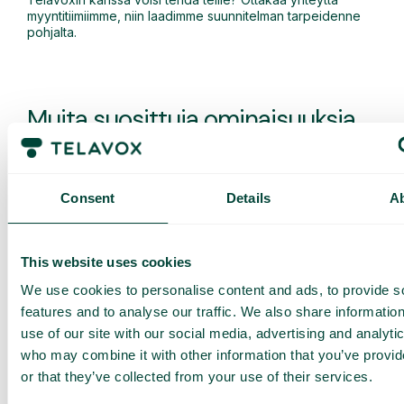
myyntitiimiimme, niin laadimme suunnitelman tarpeidenne
pohjalta.
Muita suosittuja ominaisuuksia
Consent
Details
A
Henkilökohtaiset webhookit
Anna Telavoxin puheluiden käynnistää
This website uses cookies
automaattisesti toimintoja muissa
järjestelmissänne.
We use cookies to personalise content and ads, to provide s
features and to analyse our traffic. We also share informatio
use of our site with our social media, advertising and analyti
who may combine it with other information that you’ve provi
or that they’ve collected from your use of their services.