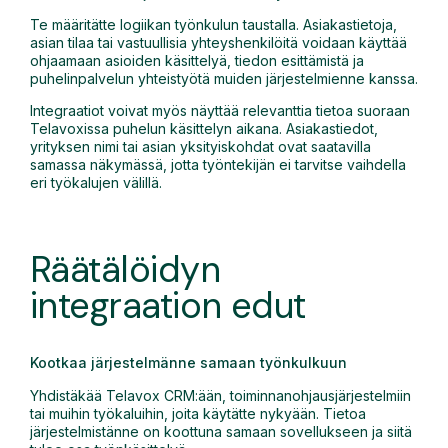
Te määritätte logiikan työnkulun taustalla. Asiakastietoja,
asian tilaa tai vastuullisia yhteyshenkilöitä voidaan käyttää
ohjaamaan asioiden käsittelyä, tiedon esittämistä ja
puhelinpalvelun yhteistyötä muiden järjestelmienne kanssa.
Integraatiot voivat myös näyttää relevanttia tietoa suoraan
Telavoxissa puhelun käsittelyn aikana. Asiakastiedot,
yrityksen nimi tai asian yksityiskohdat ovat saatavilla
samassa näkymässä, jotta työntekijän ei tarvitse vaihdella
eri työkalujen välillä.
Räätälöidyn
integraation edut
Kootkaa järjestelmänne samaan työnkulkuun
Yhdistäkää Telavox CRM:ään, toiminnanohjausjärjestelmiin
tai muihin työkaluihin, joita käytätte nykyään. Tietoa
järjestelmistänne on koottuna samaan sovellukseen ja siitä