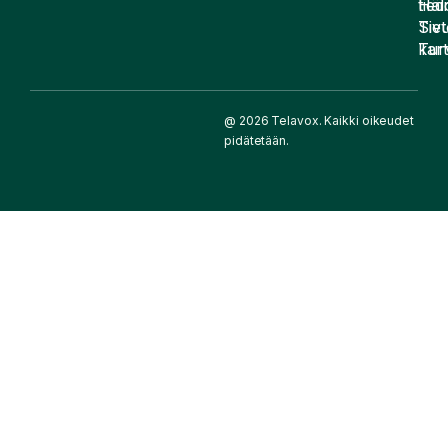
Häir
tied
Siv
Tiet
kart
Tur
@ 2026 Telavox. Kaikki oikeudet
pidätetään.