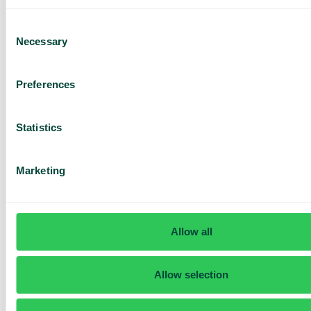
Yhteystietojen haku
Consent
Asiakastietojen automaattinen haku CRM-
järjestelmästänne suoraan Telavoxiin. Kaikki
Necessary
Selection
tiedot koottuna ja valmiina saapuvien puheluiden
yhteydessä.
Preferences
Statistics
PowerBI-integraatio
Marketing
Hanki selkeämpi kuva puhelutiedoista Telavoxin
Power BI -integraation avulla. Visualisoi tilastoja ja
tee päätöksiä entistä datavetoisemmin.
Allow all
Allow selection
Pyydä