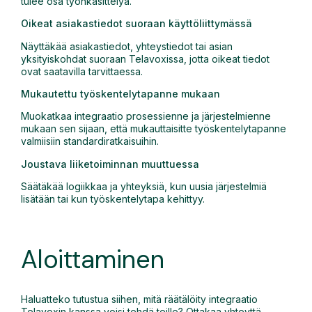
tulee osa työnkäsittelyä.
Oikeat asiakastiedot suoraan käyttöliittymässä
Näyttäkää asiakastiedot, yhteystiedot tai asian
yksityiskohdat suoraan Telavoxissa, jotta oikeat tiedot
ovat saatavilla tarvittaessa.
Mukautettu työskentelytapanne mukaan
Muokatkaa integraatio prosessienne ja järjestelmienne
mukaan sen sijaan, että mukauttaisitte työskentelytapanne
valmiisiin standardiratkaisuihin.
Joustava liiketoiminnan muuttuessa
Säätäkää logiikkaa ja yhteyksiä, kun uusia järjestelmiä
lisätään tai kun työskentelytapa kehittyy.
Aloittaminen
Haluatteko tutustua siihen, mitä räätälöity integraatio
Telavoxin kanssa voisi tehdä teille? Ottakaa yhteyttä