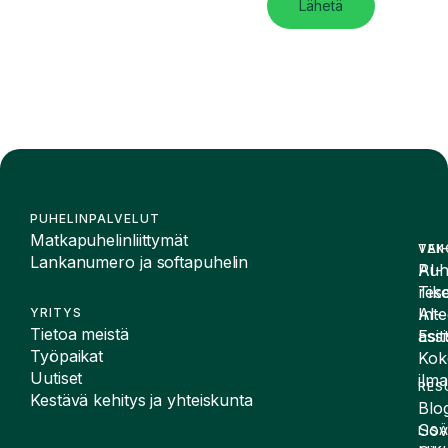
Lähetä
PUHELINPALVELUT
Matkapuhelinliittymät
VAI
TEK
Lankanumero ja softapuhelin
Puh
AI-
Tike
rese
Inte
AI-
YRITYS
Tietoa meistä
Esit
assi
Työpaikat
Kok
Uutiset
ilma
RES
Kestävä kehitys ja yhteiskunta
Blog
Sov
LIS