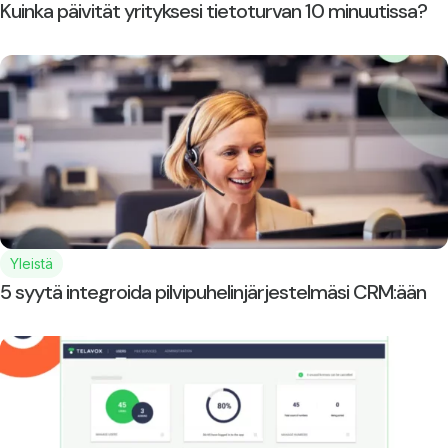
Kuinka päivität yrityksesi tietoturvan 10 minuutissa?
Yleistä
5 syytä integroida pilvipuhelinjärjestelmäsi CRM:ään