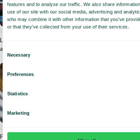
features and to analyse our traffic. We also share informatio
use of our site with our social media, advertising and analyti
who may combine it with other information that you’ve provi
or that they’ve collected from your use of their services.
Yleistä
Loxodonta kaksinkertaisti liiketoimintansa Telavoxin
ansiosta.
Consent
Necessary
Selection
Preferences
Statistics
Marketing
Yleistä
Puhelimen ostaminen työpaikalta – mitä sovelletaan?