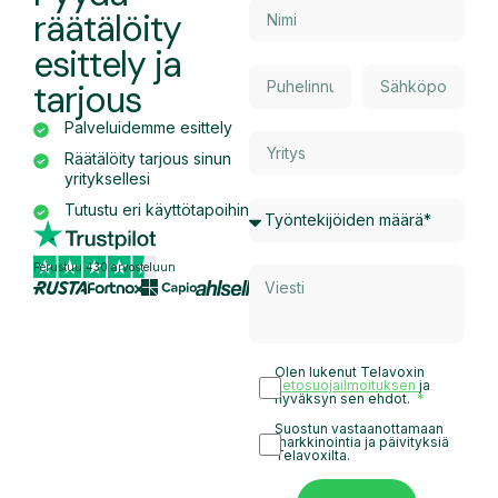
räätälöity
esittely ja
tarjous
Palveluidemme esittely
Räätälöity tarjous sinun
yrityksellesi
Tutustu eri käyttötapoihin
Perustuu 430 arvosteluun
Olen lukenut Telavoxin
tietosuojailmoituksen
ja
hyväksyn sen ehdot.
Suostun vastaanottamaan
markkinointia ja päivityksiä
Telavoxilta.