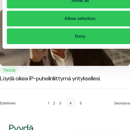
Allow all
Allow selection
Deny
Yleistä
Löydä oikea IP-puhelinliittymä yrityksellesi.
Edellinen
1
2
3
4
5
Seuraava
Pyydä