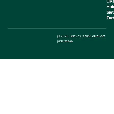
UK
Oike
Häir
tied
Siv
Tiet
kart
Tur
@ 2026 Telavox. Kaikki oikeudet
pidätetään.