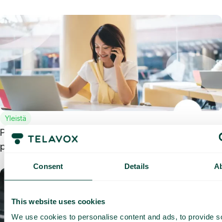
Yleistä
Pienten yritysten puhelinvaihde: miten valita oikea
palveluntarjoaja?
Consent
Details
A
This website uses cookies
We use cookies to personalise content and ads, to provide s