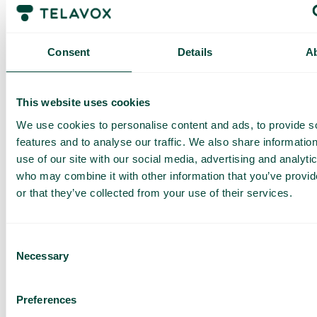
Asioiden hallinta Outlook-sähköpostilla
Microsoft Outlook -integraation avulla, joka on
yhdistetty asioiden hallintaamme, kaikki
Consent
Details
A
asiakaskontaktit kootaan yhteen näkymään
puheluiden ja WhatsApp-viestien kanssa.
This website uses cookies
We use cookies to personalise content and ads, to provide s
features and to analyse our traffic. We also share informatio
use of our site with our social media, advertising and analyti
Tapausten hallinta tekoälyllä
who may combine it with other information that you’ve provi
Anna tekoälytyökalumme tallentaa ja tiivistää
asiakaspuhelunne tehokkaampaa tapausten
or that they’ve collected from your use of their services.
hallintaa varten.
Consent
Necessary
Selection
Preferences
Tapausten hallinta WhatsAppilla