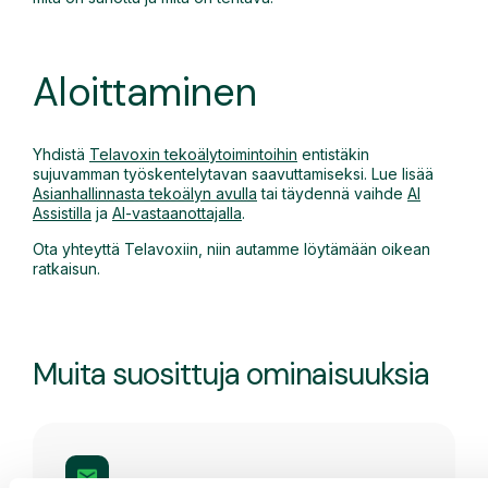
Aloittaminen
Yhdistä
Telavoxin tekoälytoimintoihin
entistäkin
sujuvamman työskentelytavan saavuttamiseksi. Lue lisää
Asianhallinnasta tekoälyn avulla
tai täydennä vaihde
AI
Assistilla
ja
AI-vastaanottajalla
.
Ota yhteyttä Telavoxiin, niin autamme löytämään oikean
ratkaisun.
Muita suosittuja ominaisuuksia