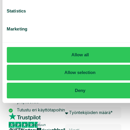
Tarjoa asiakkaille tukea suoraan WhatsAppin
kautta – nopeasti, helposti ja henkilökohtaisesti
Statistics
kanavassa, jota he jo käyttävät.
Marketing
Pyydä
Allow all
räätälöity
esittely ja
Allow selection
tarjous
Palveluidemme esittely
Deny
Räätälöity tarjous sinun
yrityksellesi
Tutustu eri käyttötapoihin
Perustuu 430 arvosteluun