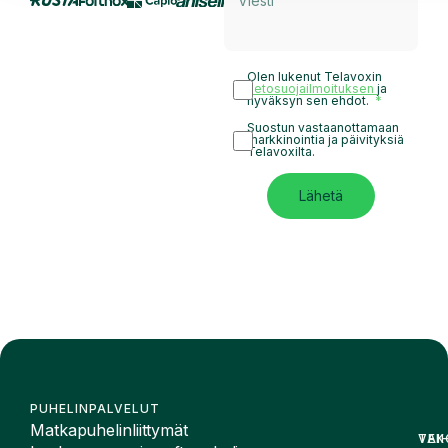
Olen lukenut Telavoxin
tietosuojailmoituksen
ja
hyväksyn sen ehdot.
Suostun vastaanottamaan
markkinointia ja päivityksiä
Telavoxilta.
Lähetä
PUHELINPALVELUT
Matkapuhelinliittymät
VAI
TEK