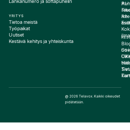
Lankanumero ja softapuhelin
Puh
AI-
Tike
rese
Inte
AI-
YRITYS
Tietoa meistä
Esit
assi
Työpaikat
Kok
Uutiset
ilma
RES
Kestävä kehitys ja yhteiskunta
Blog
Sov
LIS
UK
Oike
Häir
tied
Siv
Tiet
kart
Tur
@ 2026 Telavox. Kaikki oikeudet
pidätetään.