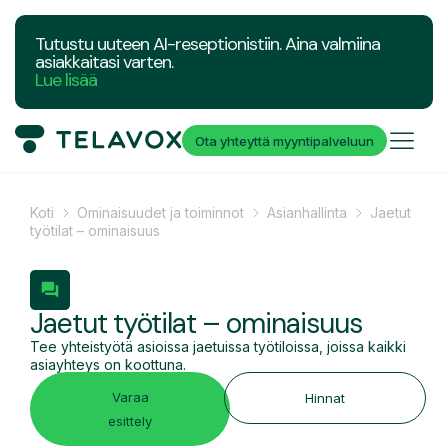
Tutustu uuteen AI-reseptionistiin. Aina valmiina
asiakkaitasi varten.
Lue lisää
Ota yhteyttä myyntipalveluun
Koti
Ominaisuudet ja toiminnot
Asianhallinta
Jaetut
työtilat – ominaisuus
Jaetut työtilat – ominaisuus
Tee yhteistyötä asioissa jaetuissa työtiloissa, joissa kaikki
asiayhteys on koottuna.
Varaa
Hinnat
esittely