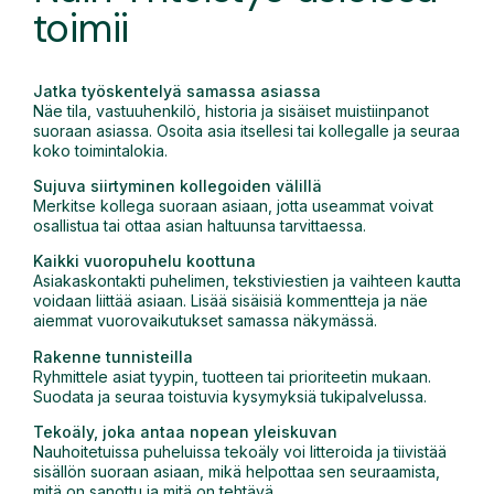
toimii
Jatka työskentelyä samassa asiassa
Näe tila, vastuuhenkilö, historia ja sisäiset muistiinpanot
suoraan asiassa. Osoita asia itsellesi tai kollegalle ja seuraa
koko toimintalokia.
Sujuva siirtyminen kollegoiden välillä
Merkitse kollega suoraan asiaan, jotta useammat voivat
osallistua tai ottaa asian haltuunsa tarvittaessa.
Kaikki vuoropuhelu koottuna
Asiakaskontakti puhelimen, tekstiviestien ja vaihteen kautta
voidaan liittää asiaan. Lisää sisäisiä kommentteja ja näe
aiemmat vuorovaikutukset samassa näkymässä.
Rakenne tunnisteilla
Ryhmittele asiat tyypin, tuotteen tai prioriteetin mukaan.
Suodata ja seuraa toistuvia kysymyksiä tukipalvelussa.
Tekoäly, joka antaa nopean yleiskuvan
Nauhoitetuissa puheluissa tekoäly voi litteroida ja tiivistää
sisällön suoraan asiaan, mikä helpottaa sen seuraamista,
mitä on sanottu ja mitä on tehtävä.