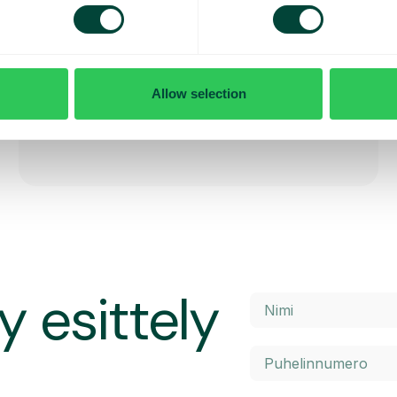
Tapausten hallinta tekoälyllä
Anna tekoälytyökalumme tallentaa ja tiivistää
asiakaspuhelunne tehokkaampaa tapausten
Allow selection
hallintaa varten.
y esittely