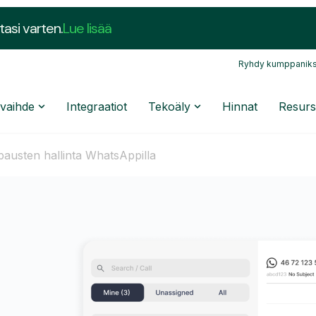
tasi varten.
Lue lisää
Ryhdy kumppaniks
nvaihde
Integraatiot
Tekoäly
Hinnat
Resurs
pausten hallinta WhatsAppilla