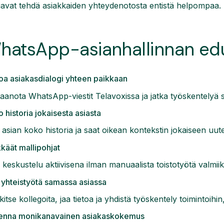
avat tehdä asiakkaiden yhteydenotosta entistä helpompaa.
hatsApp-asianhallinnan ed
a asiakasdialogi yhteen paikkaan
aanota WhatsApp-viestit Telavoxissa ja jatka työskentely
 historia jokaisesta asiasta
asian koko historia ja saat oikean kontekstin jokaiseen uu
käät mallipohjat
 keskustelu aktiivisena ilman manuaalista toistotyötä valmiiksi
yhteistyötä samassa asiassa
itse kollegoita, jaa tietoa ja yhdistä työskentely toimintoihin
enna monikanavainen asiakaskokemus