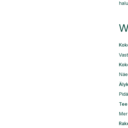
halu
W
Koko
Vast
Koko
Näe 
Älyk
Pidä
Tee 
Merk
Rak