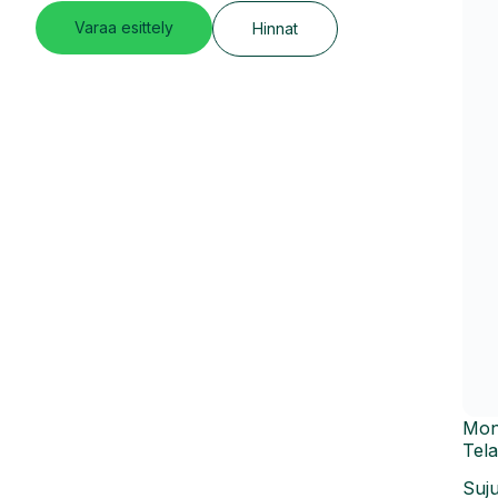
Varaa esittely
Hinnat
Mon
Tela
Suju