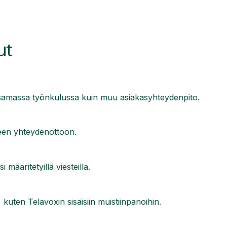
ut
ä samassa työnkulussa kuin muu asiakasyhteydenpito.
teen yhteydenottoon.
 määritetyillä viesteillä.
, kuten Telavoxin sisäisiin muistiinpanoihin.