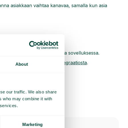
anna asiakkaan vaihtaa kanavaa, samalla kun asia
nne – kaikki yhdessä ja samassa sovelluksessa.
n, tai lue lisää
WhatsApp-integraatiosta
.
About
se our traffic. We also share
ers who may combine it with
 services.
Marketing