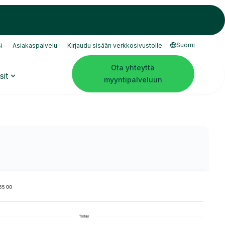
Suomi
i
Asiakaspalvelu
Kirjaudu sisään verkkosivustolle
Ota yhteyttä
sit
myyntipalveluun