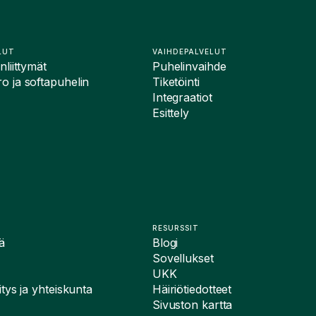
LUT
VAIHDEPALVELUT
liittymät
Puhelinvaihde
 ja softapuhelin
Tiketöinti
Integraatiot
Esittely
RESURSSIT
ä
Blogi
Sovellukset
UKK
tys ja yhteiskunta
Häiriötiedotteet
Sivuston kartta