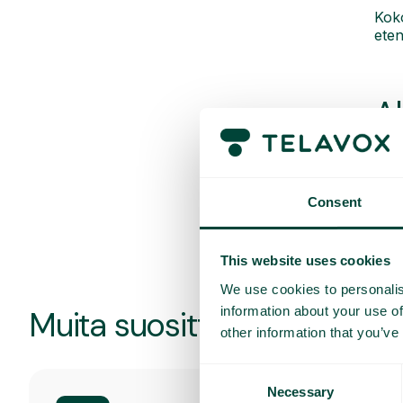
Koko
ete
A
Tutu
Ota 
Consent
This website uses cookies
We use cookies to personalis
information about your use of
Muita suosittuja ominaisuu
other information that you’ve
Consent
Necessary
Selection