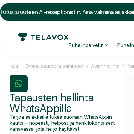
Tutustu uuteen AI-reseptionistiin. Aina valmiina asiakkai
Puhelinpalvelut
Puheli
Koti
Ominaisuudet ja toiminnot
Asianhallinta
Ta
Tapausten hallinta
WhatsAppilla
Tarjoa asiakkaille tukea suoraan WhatsAppin
kautta – nopeasti, helposti ja henkilökohtaisesti
kanavassa, jota he jo käyttävät.