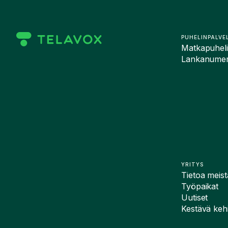
PUHELINPALVE
Matkapuhelin
Lankanumero
YRITYS
Tietoa meist
Työpaikat
Uutiset
Kestävä kehi