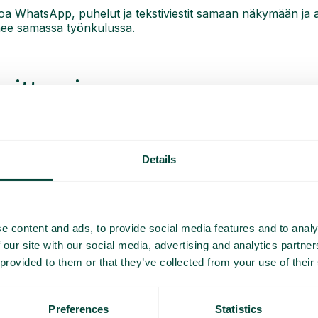
a WhatsApp, puhelut ja tekstiviestit samaan näkymään ja 
nee samassa työnkulussa.
loittaminen
stu muihin ominaisuuksiin, jotka vahvistavat asianhallintaa
yhteyttä Telavoxiin, niin autamme löytämään oikean ratkaisu
Details
e content and ads, to provide social media features and to analy
 our site with our social media, advertising and analytics partn
ksia
 provided to them or that they’ve collected from your use of their
Preferences
Statistics