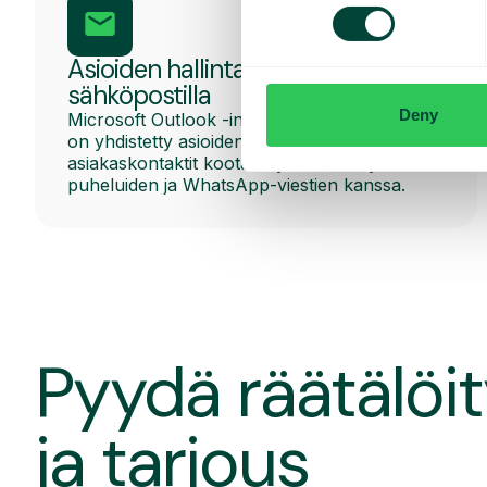
Asioiden hallinta Outlook-
sähköpostilla
Deny
Microsoft Outlook -integraation avulla, joka
on yhdistetty asioiden hallintaamme, kaikki
asiakaskontaktit kootaan yhteen näkymään
puheluiden ja WhatsApp-viestien kanssa.
Pyydä räätälöit
ja tarjous