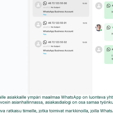
ille asiakkaille ympäri maailmaa WhatsApp on luonteva 
voxin asianhallinnassa, asiakasdialogi on osa samaa työnku
va ratkaisu tiimeille, jotka toimivat markkinoilla, joilla What