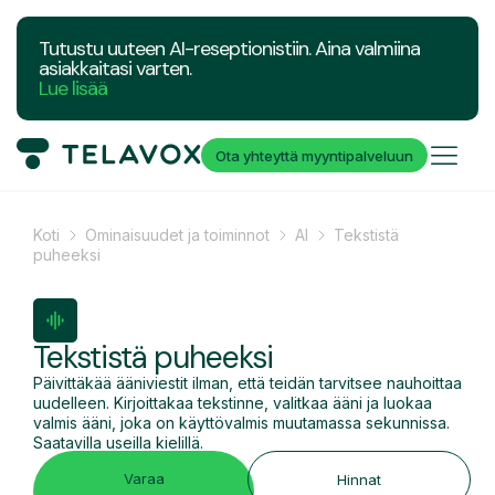
Tutustu uuteen AI-reseptionistiin. Aina valmiina
asiakkaitasi varten.
Lue lisää
Ota yhteyttä myyntipalveluun
Koti
Ominaisuudet ja toiminnot
AI
Tekstistä
puheeksi
Tekstistä puheeksi
Päivittäkää ääniviestit ilman, että teidän tarvitsee nauhoittaa
uudelleen. Kirjoittakaa tekstinne, valitkaa ääni ja luokaa
valmis ääni, joka on käyttövalmis muutamassa sekunnissa.
Saatavilla useilla kielillä.
Varaa
Hinnat