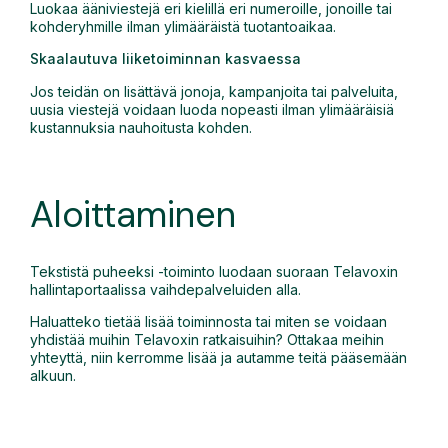
Luokaa ääniviestejä eri kielillä eri numeroille, jonoille tai
kohderyhmille ilman ylimääräistä tuotantoaikaa.
Skaalautuva liiketoiminnan kasvaessa
Jos teidän on lisättävä jonoja, kampanjoita tai palveluita,
uusia viestejä voidaan luoda nopeasti ilman ylimääräisiä
kustannuksia nauhoitusta kohden.
Aloittaminen
Tekstistä puheeksi -toiminto luodaan suoraan Telavoxin
hallintaportaalissa vaihdepalveluiden alla.
Haluatteko tietää lisää toiminnosta tai miten se voidaan
yhdistää muihin Telavoxin ratkaisuihin? Ottakaa meihin
yhteyttä, niin kerromme lisää ja autamme teitä pääsemään
alkuun.