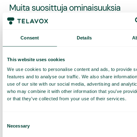
Muita suosittuja ominaisuuksia
Consent
Details
A
Automaattinen puhelun aiheen
analysointi
Näe heti, mistä aiheista asiakaspuhelunne
This website uses cookies
kertovat.
We use cookies to personalise content and ads, to provide s
features and to analyse our traffic. We also share informatio
use of our site with our social media, advertising and analyti
who may combine it with other information that you’ve provi
or that they’ve collected from your use of their services.
Puheluyhteenveto
Saat nopean yhteenvedon jokaisesta
asiakaspuhelusta – heti puhelun päätyttyä.
Consent
Necessary
Selection