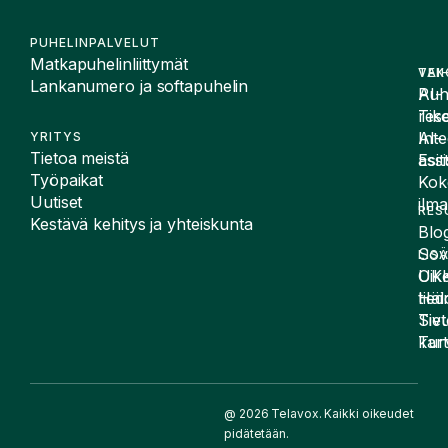
PUHELINPALVELUT
Matkapuhelinliittymät
VAI
TEK
Lankanumero ja softapuhelin
Puh
AI-
Tike
rese
Inte
AI-
YRITYS
Tietoa meistä
Esit
assi
Työpaikat
Kok
Uutiset
ilma
RES
Kestävä kehitys ja yhteiskunta
Blog
Sov
LIS
UK
Oike
Häir
tied
Siv
Tiet
kart
Tur
@ 2026 Telavox. Kaikki oikeudet
pidätetään.