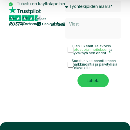
Tutustu eri käyttötapoihin
Perustuu 430 arvosteluun
Olen lukenut Telavoxin
tietosuojailmoituksen
ja
hyväksyn sen ehdot.
Suostun vastaanottamaan
markkinointia ja päivityksiä
Telavoxilta.
Lähetä