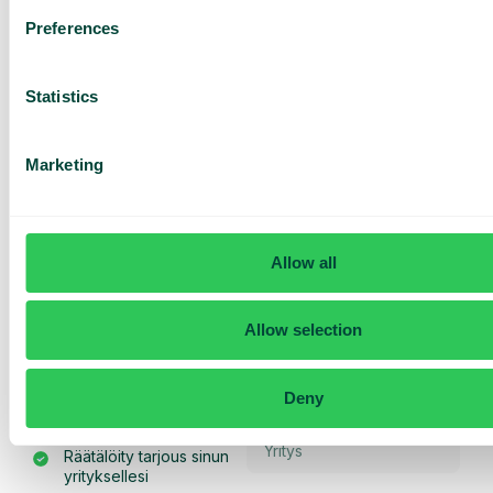
Preferences
Statistics
Tuo litteroinnit
Muuttakaa puheluistanne saatu sisältö resurssiksi,
jota voitte hyödyntää jatkossa.
Marketing
Allow all
Pyydä
räätälöity
Allow selection
esittely ja
tarjous
Deny
Palveluidemme esittely
Räätälöity tarjous sinun
yrityksellesi