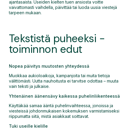
ajantasaista. Useiden kielten tuen ansiosta voitte
vaivattomasti vaihdella, päivittää tai luoda uusia viestejä
tarpeen mukaan.
Tekstistä puheeksi -
toiminnon edut
Nopea päivitys muutosten yhteydessä
Muokkaa aukioloaikoja, kampanjoita tai muita tietoja
välittömästi. Uutta nauhoitusta ei tarvitse odottaa – muuta
vain teksti ja julkaise.
Yhtenäinen äänensävy kaikessa puhelinliikenteessä
Käyttäkää samaa ääntä puhelinvaihteessa, jonoissa ja
viesteissä johdonmukaisen kokemuksen varmistamiseksi
riippumatta siitä, mistä asiakkaat soittavat.
Tuki useille kielille