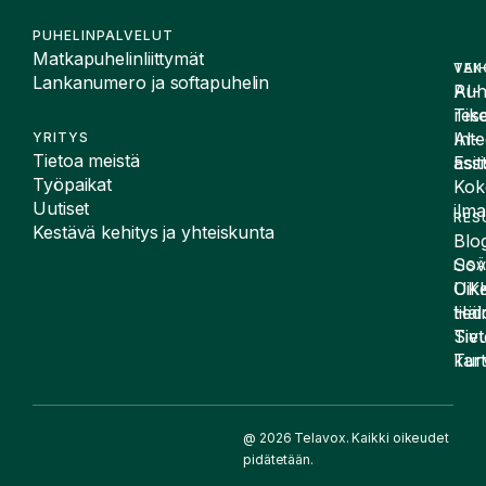
PUHELINPALVELUT
Matkapuhelinliittymät
VAI
TEK
Lankanumero ja softapuhelin
Puh
AI-
Tike
rese
Inte
AI-
YRITYS
Tietoa meistä
Esit
assi
Työpaikat
Kok
Uutiset
ilma
RES
Kestävä kehitys ja yhteiskunta
Blog
Sov
LIS
UK
Oike
Häir
tied
Siv
Tiet
kart
Tur
@ 2026 Telavox. Kaikki oikeudet
pidätetään.