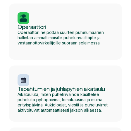
Operaattori
Operaattori helpottaa suurten puhelumäärien
hallintaa ammattimaisille puhelunvälittäjille ja
vastaanottovirkailijoille suoraan selaimessa.
Tapahtumien ja juhlapyhien aikataulu
Aikatauluta, miten puhelinvaihde käsittelee
puheluita pyhäpäivinä, lomakausina ja muina
erityispäivinä. Aukioloajat, viestit ja puheluvirrat
aktivoituvat automaattisesti jakson alkaessa.