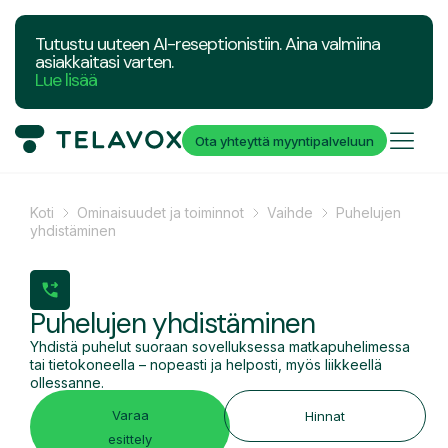
Tutustu uuteen AI-reseptionistiin. Aina valmiina
asiakkaitasi varten.
Lue lisää
Ota yhteyttä myyntipalveluun
Koti
Ominaisuudet ja toiminnot
Vaihde
Puhelujen
yhdistäminen
Puhelujen yhdistäminen
Yhdistä puhelut suoraan sovelluksessa matkapuhelimessa
tai tietokoneella – nopeasti ja helposti, myös liikkeellä
ollessanne.
Varaa
Hinnat
esittely