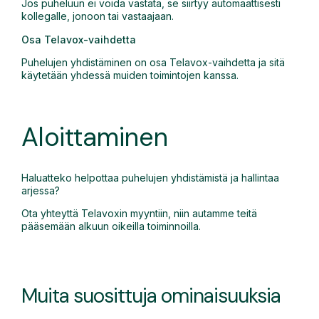
Jos puheluun ei voida vastata, se siirtyy automaattisesti
kollegalle, jonoon tai vastaajaan.
Osa Telavox-vaihdetta
Puhelujen yhdistäminen on osa Telavox-vaihdetta ja sitä
käytetään yhdessä muiden toimintojen kanssa.
Aloittaminen
Haluatteko helpottaa puhelujen yhdistämistä ja hallintaa
arjessa?
Ota yhteyttä Telavoxin myyntiin, niin autamme teitä
pääsemään alkuun oikeilla toiminnoilla.
Muita suosittuja ominaisuuksia