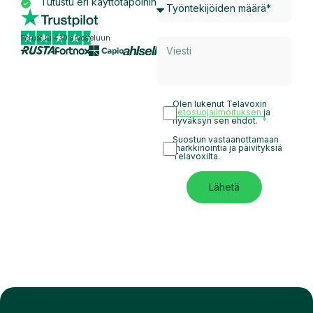
Tutustu eri käyttötapoihin
Perustuu 430 arvosteluun
Olen lukenut Telavoxin
tietosuojailmoituksen
ja
hyväksyn sen ehdot.
Suostun vastaanottamaan
markkinointia ja päivityksiä
Telavoxilta.
Lähetä