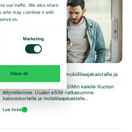
se our traffic. We also share
ers who may combine it with
 services.
Marketing
Mitä uutta
Telavox lanseeraa eSIMin mobiililaajakaistalle ja
Allow all
kaksoiskorteille
Nyt voimme vihdoin tarjota eSIMin kaikille Ruotsin
liittymillemme. Uuden eSIM-ratkaisumme
kaksoiskorteille ja mobiililaajakaistalle...
Lue lisää