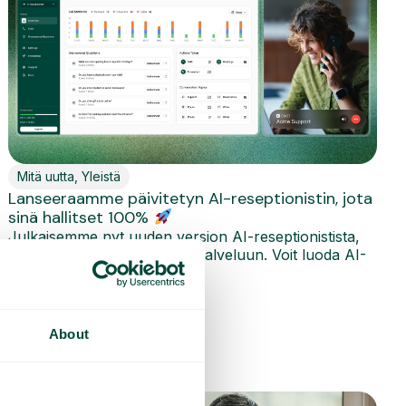
Mitä uutta
,
Yleistä
Lanseeraamme päivitetyn AI-reseptionistin, jota
sinä hallitset 100%
Julkaisemme nyt uuden version AI-reseptionistista,
jossa keskitytään täysin itsepalveluun. Voit luoda AI-
reseptionistin suoraan...
Lue lisää
About