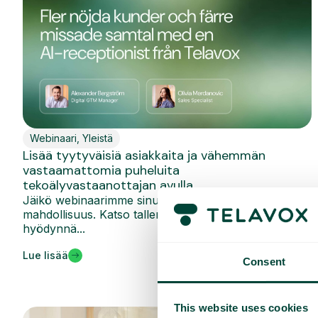
Webinaari
,
Yleistä
Lisää tyytyväisiä asiakkaita ja vähemmän
vastaamattomia puheluita
tekoälyvastaanottajan avulla
Jäikö webinaarimme sinulta väliin? Nyt sinulla on
mahdollisuus. Katso tallenne jälkikäteen ja
hyödynnä...
Lue lisää
Consent
This website uses cookies