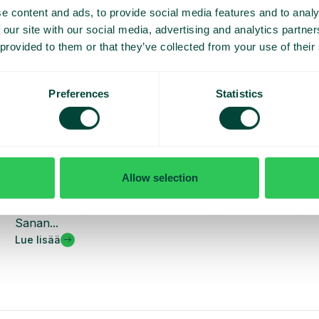
e content and ads, to provide social media features and to analy
 our site with our social media, advertising and analytics partn
 provided to them or that they’ve collected from your use of their
Preferences
Statistics
Teknologia
Kuinka tekoäly muuttaa viestintää ja yhteistyötä
Allow selection
Miten tekoäly muuttaa tapaamme kommunikoida ja
tehdä yhteistyötä? Katso haastattelu, jossa Telavoxin,
Sanan...
Lue lisää