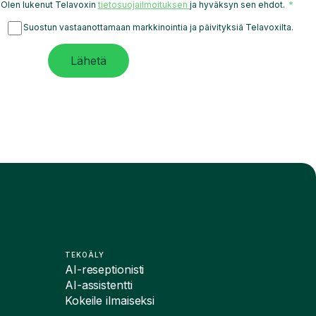
Olen lukenut Telavoxin
tietosuojailmoituksen
ja hyväksyn sen ehdot.
Suostun vastaanottamaan markkinointia ja päivityksiä Telavoxilta.
Lähetä
TEKOÄLY
AI-reseptionisti
AI-assistentti
Kokeile ilmaiseksi