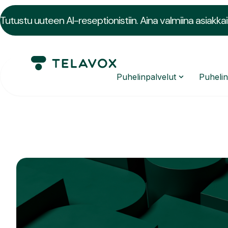
Tutustu uuteen AI-reseptionistiin. Aina valmiina asiakkai
Puhelinpalvelut
Puheli