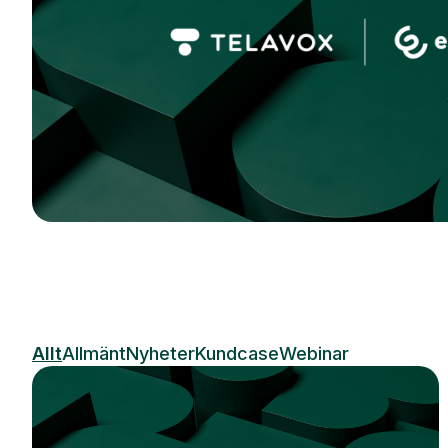
Allt
Allmänt
Nyheter
Kundcase
Webinar