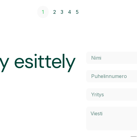
1
2
3
4
5
y esittely