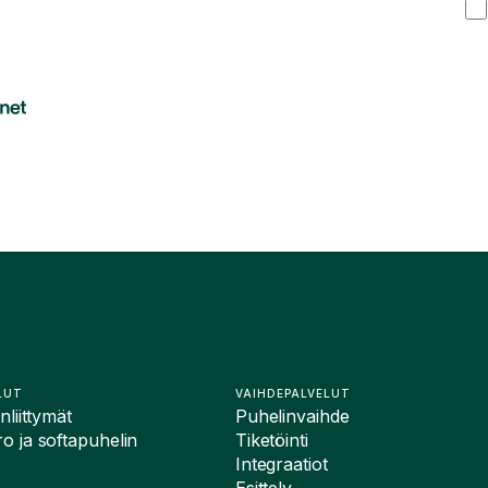
LUT
VAIHDEPALVELUT
liittymät
Puhelinvaihde
 ja softapuhelin
Tiketöinti
Integraatiot
Esittely