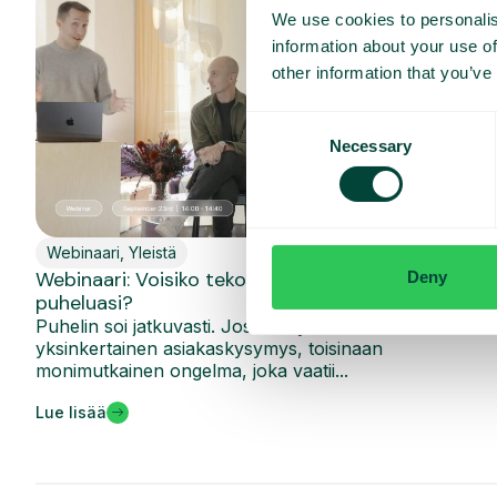
We use cookies to personalis
information about your use of
other information that you’ve
Consent
Necessary
Selection
Webinaari
,
Yleistä
Webinaari: Voisiko tekoäly hoitaa seuraavat 100
Deny
puheluasi?
Puhelin soi jatkuvasti. Joskus kyseessä on
yksinkertainen asiakaskysymys, toisinaan
monimutkainen ongelma, joka vaatii...
Lue lisää