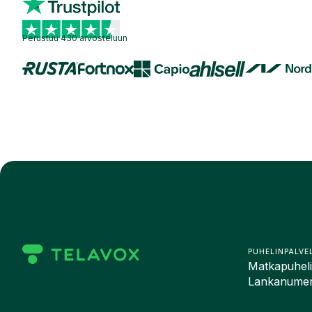
Perustuu 430 arvosteluun
PUHELINPALVE
Matkapuhelin
Lankanumero