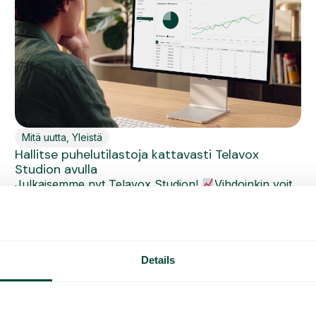
Mitä uutta
,
Yleistä
Hallitse puhelutilastoja kattavasti Telavox
Studion avulla
Julkaisemme nyt Telavox Studion!
Vihdoinkin voit
seurata dataanne ja helposti saatavilla olevia
tilastoja...
Lue lisää
Details