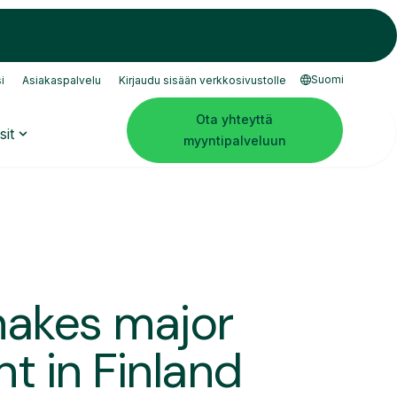
Suomi
i
Asiakaspalvelu
Kirjaudu sisään verkkosivustolle
Ota yhteyttä
sit
myyntipalveluun
makes major
t in Finland