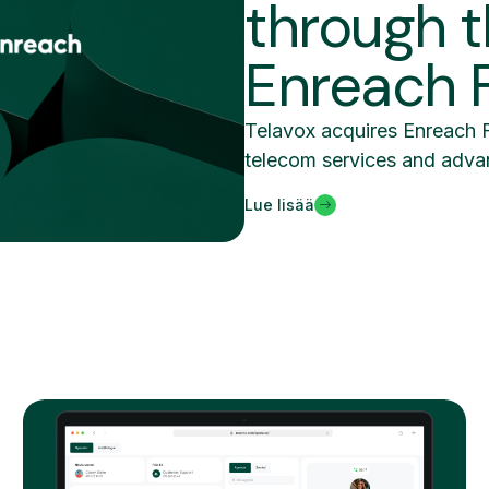
through t
Enreach 
Telavox acquires Enreach F
telecom services and adva
Lue lisää