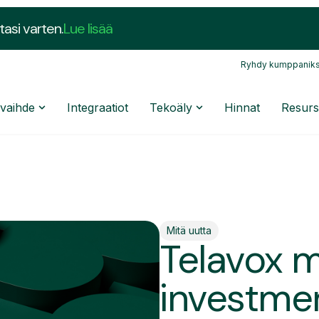
tasi varten.
Lue lisää
Ryhdy kumppaniks
nvaihde
Integraatiot
Tekoäly
Hinnat
Resurs
Mitä uutta
Telavox 
investmen