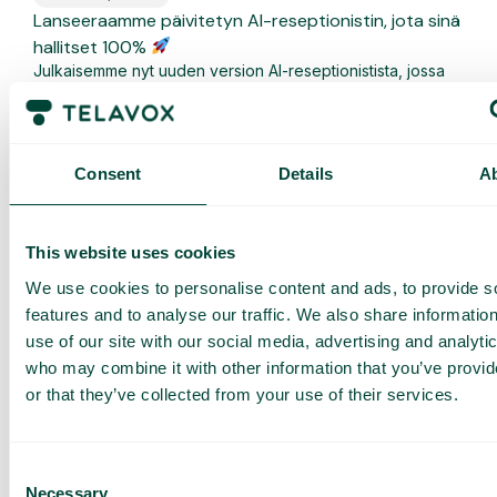
Lanseeraamme päivitetyn AI-reseptionistin, jota sinä
hallitset 100%
Julkaisemme nyt uuden version AI-reseptionistista, jossa
keskitytään täysin itsepalveluun. Voit luoda AI-
reseptionistin suoraan...
Lue lisää
Consent
Details
A
This website uses cookies
We use cookies to personalise content and ads, to provide s
features and to analyse our traffic. We also share informatio
use of our site with our social media, advertising and analyti
who may combine it with other information that you’ve provi
or that they’ve collected from your use of their services.
Consent
Webinaari
,
Yleistä
Necessary