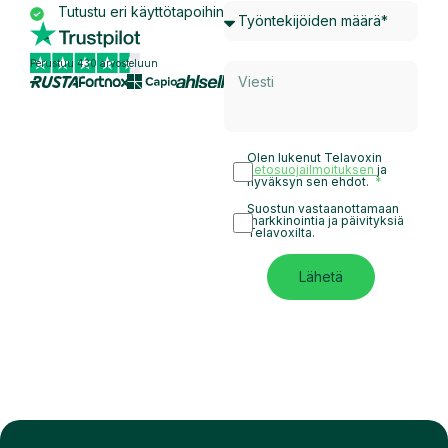
Tutustu eri käyttötapoihin
Perustuu 430 arvosteluun
Olen lukenut Telavoxin
tietosuojailmoituksen
ja
hyväksyn sen ehdot.
Suostun vastaanottamaan
markkinointia ja päivityksiä
Telavoxilta.
Lähetä