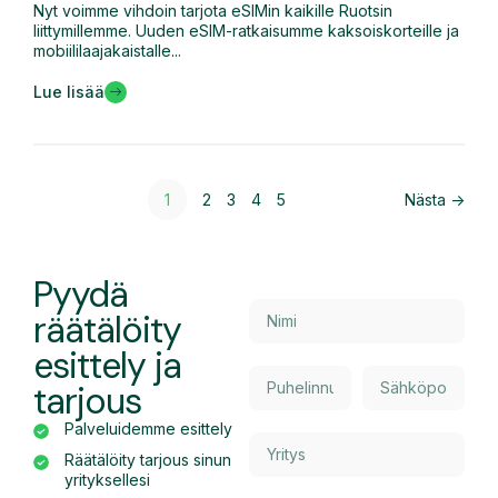
Nyt voimme vihdoin tarjota eSIMin kaikille Ruotsin
liittymillemme. Uuden eSIM-ratkaisumme kaksoiskorteille ja
mobiililaajakaistalle...
Lue lisää
1
2
3
4
5
Nästa ->
Pyydä
räätälöity
esittely ja
tarjous
Palveluidemme esittely
Räätälöity tarjous sinun
yrityksellesi