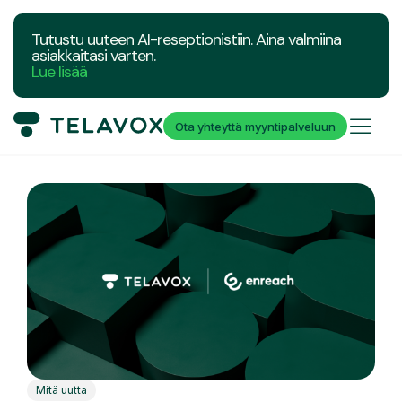
Tutustu uuteen AI-reseptionistiin. Aina valmiina
asiakkaitasi varten.
Lue lisää
Ota yhteyttä myyntipalveluun
Mitä uutta