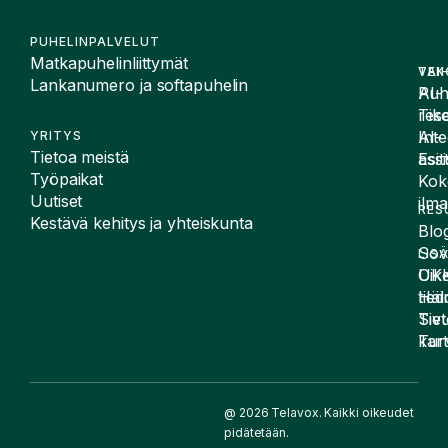
PUHELINPALVELUT
Matkapuhelinliittymät
VAI
TEK
Lankanumero ja softapuhelin
Puh
AI-
Tike
rese
Inte
AI-
YRITYS
Tietoa meistä
Esit
assi
Työpaikat
Kok
Uutiset
ilma
RES
Kestävä kehitys ja yhteiskunta
Blog
Sov
LIS
UK
Oike
Häir
tied
Siv
Tiet
kart
Tur
@ 2026 Telavox. Kaikki oikeudet
pidätetään.