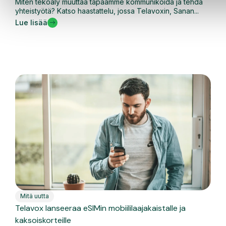
Miten tekoäly muuttaa tapaamme kommunikoida ja tehdä
yhteistyötä? Katso haastattelu, jossa Telavoxin, Sanan...
Lue lisää
Mitä uutta
Telavox lanseeraa eSIMin mobiililaajakaistalle ja
kaksoiskorteille