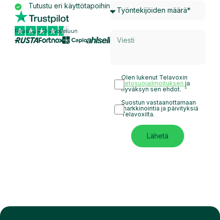
Tutustu eri käyttötapoihin
Perustuu 430 arvosteluun
Olen lukenut Telavoxin
tietosuojailmoituksen
ja
hyväksyn sen ehdot.
Suostun vastaanottamaan
markkinointia ja päivityksiä
Telavoxilta.
Lähetä