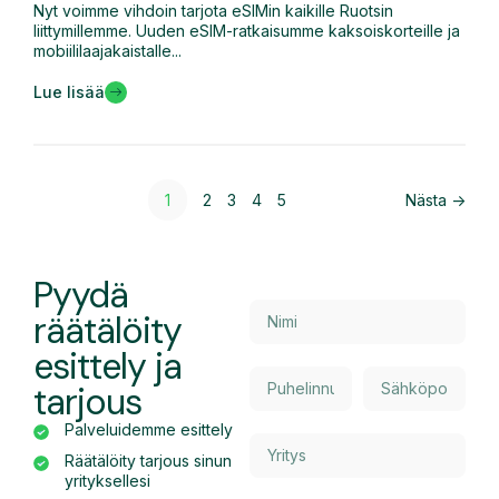
Nyt voimme vihdoin tarjota eSIMin kaikille Ruotsin
liittymillemme. Uuden eSIM-ratkaisumme kaksoiskorteille ja
mobiililaajakaistalle...
Lue lisää
1
2
3
4
5
Nästa ->
Pyydä
räätälöity
esittely ja
tarjous
Palveluidemme esittely
Räätälöity tarjous sinun
yrityksellesi