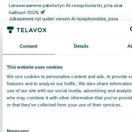
Lanseeraamme päivitetyn AI-reseptionistin, jota sinä
hallitset 100%
Julkaisemme nyt uuden version AI-reseptionistista, jossa
keskitytään täysin itsepalveluun. Voit luoda AI-
reseptionistin suoraan...
Lue lisää
Consent
Details
A
This website uses cookies
We use cookies to personalise content and ads, to provide s
features and to analyse our traffic. We also share informatio
use of our site with our social media, advertising and analyti
who may combine it with other information that you’ve provi
or that they’ve collected from your use of their services.
Consent
Webinaari
,
Yleistä
Necessary