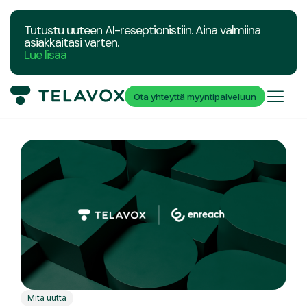
Tutustu uuteen AI-reseptionistiin. Aina valmiina
asiakkaitasi varten.
Lue lisää
Ota yhteyttä myyntipalveluun
Mitä uutta