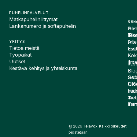
PUHELINPALVELUT
Matkapuhelinliittymät
VAI
TEK
Lankanumero ja softapuhelin
Puh
AI-
Tike
rese
Inte
AI-
YRITYS
Tietoa meistä
Esit
assi
Työpaikat
Kok
Uutiset
ilma
RES
Kestävä kehitys ja yhteiskunta
Blog
Sov
LIS
UK
Oike
Häir
tied
Siv
Tiet
kart
Tur
@ 2026 Telavox. Kaikki oikeudet
pidätetään.